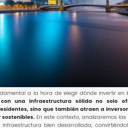
damental a la hora de elegir dónde invertir en 
con una infraestructura sólida no solo of
residentes, sino que también atraen a inverso
 sostenibles.
En este contexto, analizaremos las
nfraestructura bien desarrollada, convirtiéndo