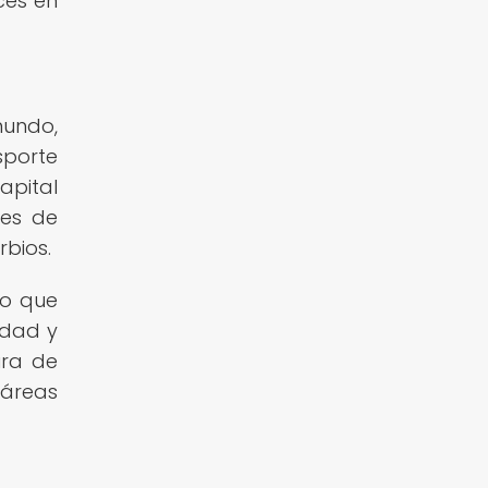
ces en
mundo,
sporte
apital
nes de
rbios.
lo que
idad y
ura de
 áreas