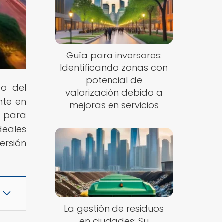
Guía para inversores:
Identificando zonas con
potencial de
do del
valorización debido a
nte en
mejoras en servicios
s para
deales
ersión
La gestión de residuos
en ciudades: Su