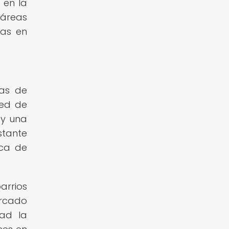
 en la
 áreas
las en
cas de
red de
 y una
stante
sca de
arrios
ercado
dad la