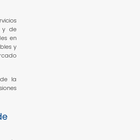
vicios
s y de
des en
bles y
ercado
 de la
siones
de