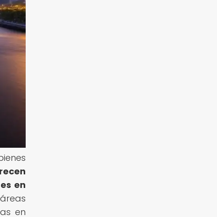
bienes
recen
res en
 áreas
las en