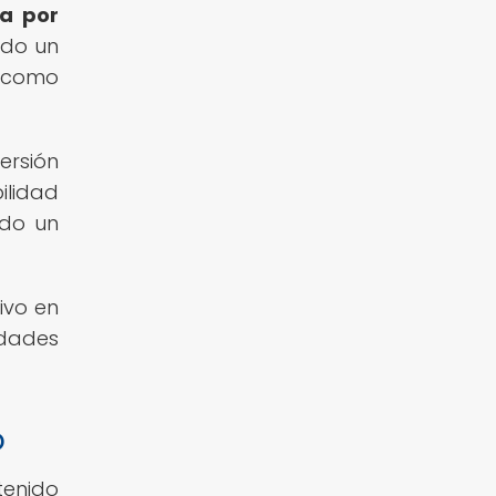
a por
ado un
 como
ersión
ilidad
ndo un
ivo en
idades
o
tenido