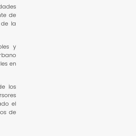
udades
nte de
 de la
bles y
urbano
les en
de los
rsores
ado el
tos de