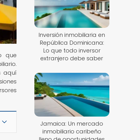
Inversión inmobiliaria en
República Dominicana:
Lo que todo inversor
lo que
extranjero debe saber
iario.
s aquí
iones
rsores
Jamaica: Un mercado
inmobiliario caribeño
lleno de oportunidades