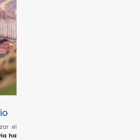
io
zar el
via ha