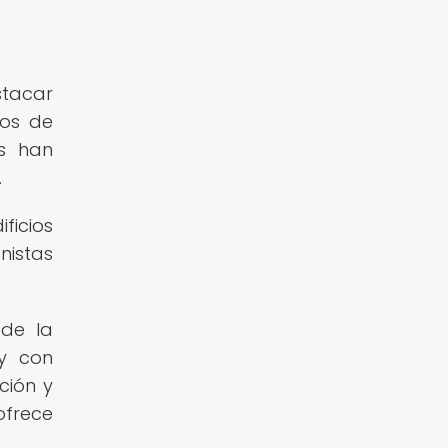
tacar
tos de
ís han
.
ficios
nistas
 de la
 y con
ción y
ofrece