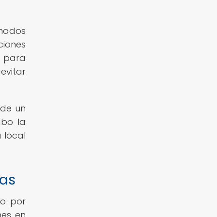
onados
ciones
l para
evitar
 de un
abo la
 local
cas
to por
nes en