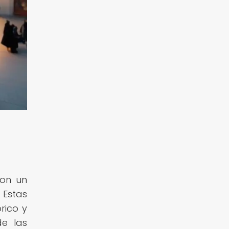
con un
 Estas
rico y
de las