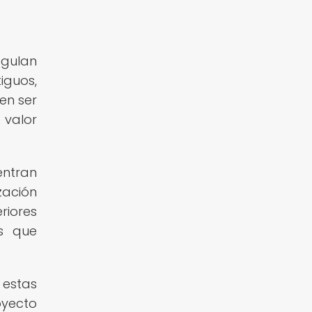
egulan
iguos,
en ser
 valor
entran
zación
riores
as que
 estas
oyecto