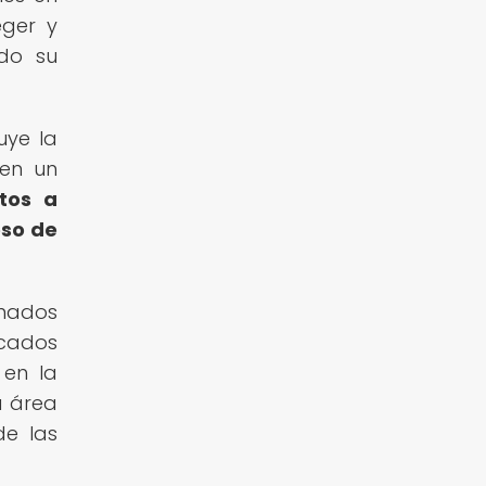
eger y
ndo su
uye la
 en un
etos a
eso de
inados
icados
 en la
u área
de las