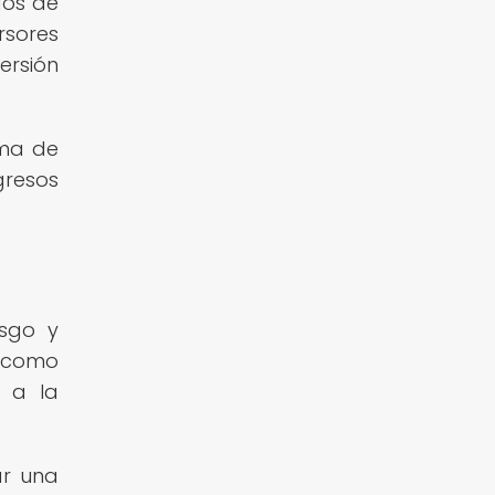
dos de
rsores
ersión
rma de
gresos
esgo y
, como
n a la
ar una