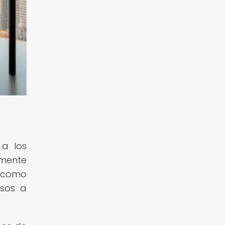
 a los
amente
, como
esos a