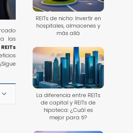
REITs de nicho: Invertir en
hospitales, almacenes y
rcado
más allá
ta las
REITs
ficios
 ¡Sigue
La diferencia entre REITs
de capital y REITs de
hipoteca: ¿Cuál es
mejor para ti?