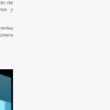
ado de
mas y
rentes
manera