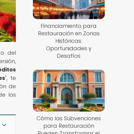
Financiamiento para
Restauración en Zonas
Históricas:
Oportunidades y
do del
Desafíos
rsión,
éditos
es
", te
ión de
de los
Cómo las Subvenciones
para Restauración
Pueden Transformar el