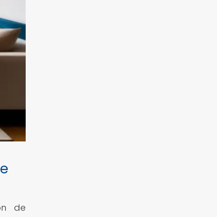
de
ón de