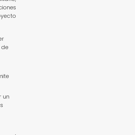
ciones
oyecto
er
 de
mite
r un
os