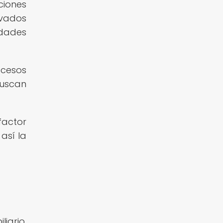
ciones
ivados
edades
ocesos
buscan
factor
así la
iario,