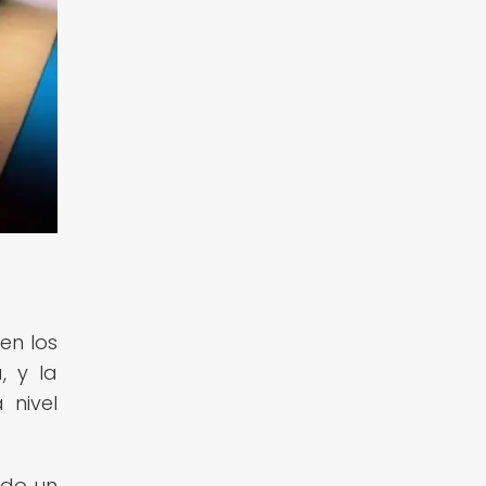
en los
, y la
nivel
ado un