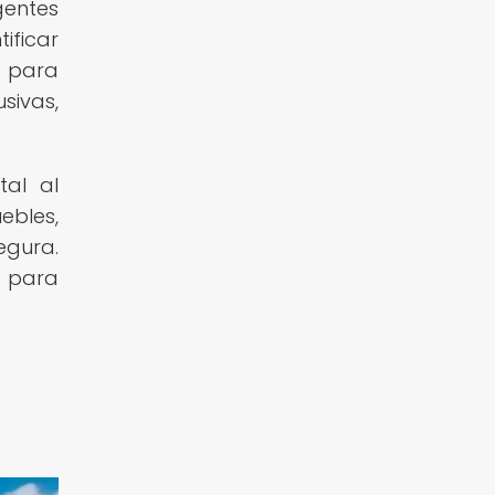
gentes
ificar
s para
sivas,
tal al
ebles,
egura.
 para