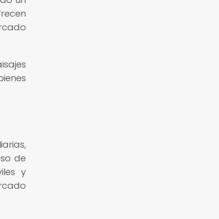
frecen
ercado
isajes
bienes
arias,
eso de
iles y
ercado