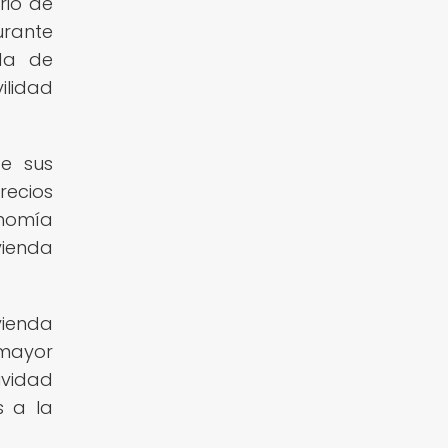
rio de
urante
da de
lidad
de sus
recios
onomía
vienda
vienda
 mayor
ividad
s a la