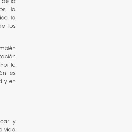
 de la
os, la
co, la
de los
ambién
ración
Por lo
ión es
d y en
icar y
e vida