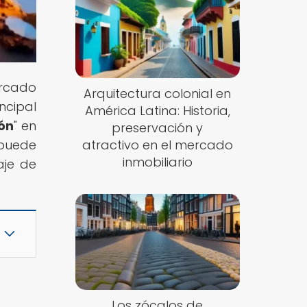
ercado
Arquitectura colonial en
ncipal
América Latina: Historia,
ión
" en
preservación y
 puede
atractivo en el mercado
inmobiliario
aje de
Los zócalos de