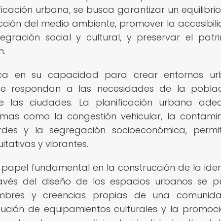
ficación urbana, se busca garantizar un equilibrio
ección del medio ambiente, promover la accesibil
tegración social y cultural, y preservar el patr
n.
ica en su capacidad para crear entornos ur
es que respondan a las necesidades de la pobla
de las ciudades. La planificación urbana ad
emas como la congestión vehicular, la contami
rdes y la segregación socioeconómica, permi
tativas y vibrantes.
apel fundamental en la construcción de la ide
ravés del diseño de los espacios urbanos se 
stumbres y creencias propias de una comunid
tribución de equipamientos culturales y la promoc