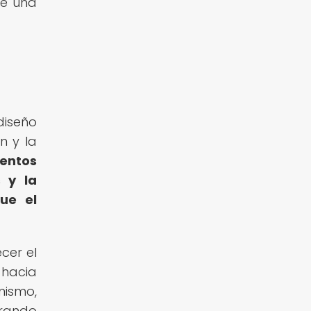
de una
diseño
n y la
entos
s y la
ue el
cer el
 hacia
mismo,
erando