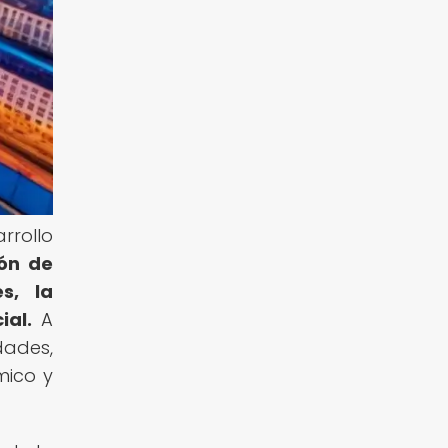
rrollo
ión de
s, la
ial.
A
dades,
mico y