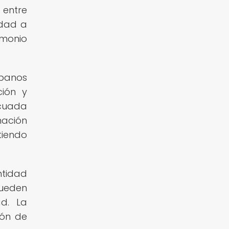
 entre
idad a
imonio
banos
ción y
ecuada
nación
tiendo
ntidad
pueden
ad. La
ión de